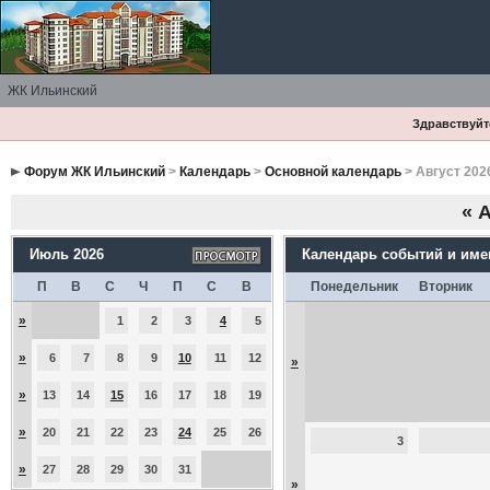
ЖК Ильинский
Здравствуйте
Форум ЖК Ильинский
>
Календарь
>
Основной календарь
> Август 202
«
А
Июль 2026
Календарь событий и им
П
В
С
Ч
П
С
В
Понедельник
Вторник
»
1
2
3
4
5
»
6
7
8
9
10
11
12
»
»
13
14
15
16
17
18
19
»
20
21
22
23
24
25
26
3
»
27
28
29
30
31
»