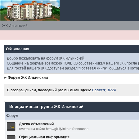
ЖК Ильинский
Объявления
Добро пожаловать на форум ЖК Ильинский.
Общение на форуме возможно ТОЛЬКО собственникам нашего ЖК посл
Для гостей нашего ЖК доступен раздел
"Гостевая книга"
, общаться в кот
Форум ЖК Ильинский
С возвращением, последний раз вы были здесь:
Сегодня, 10:24
Инициативная группа ЖК Ильинский
Форум
Доска объявлений
смотри на сайте http://gk-ilyinka.ru/announce
Официальная информация