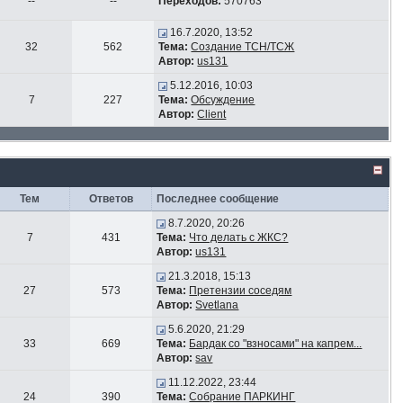
--
--
Переходов:
570763
16.7.2020, 13:52
32
562
Тема:
Создание ТСН/ТСЖ
Автор:
us131
5.12.2016, 10:03
7
227
Тема:
Обсуждение
Автор:
Client
Тем
Ответов
Последнее сообщение
8.7.2020, 20:26
7
431
Тема:
Что делать с ЖКС?
Автор:
us131
21.3.2018, 15:13
27
573
Тема:
Претензии соседям
Автор:
Svetlana
5.6.2020, 21:29
33
669
Тема:
Бардак со "взносами" на капрем...
Автор:
sav
11.12.2022, 23:44
24
390
Тема:
Собрание ПАРКИНГ