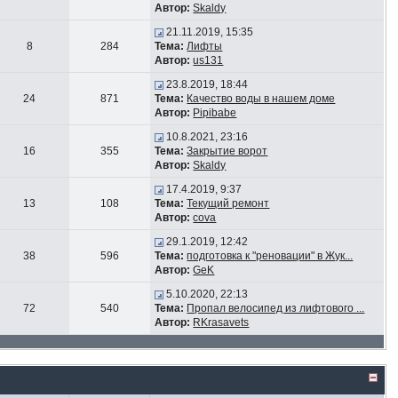
Автор:
Skaldy
21.11.2019, 15:35
8
284
Тема:
Лифты
Автор:
us131
23.8.2019, 18:44
24
871
Тема:
Качество воды в нашем доме
Автор:
Pipibabe
10.8.2021, 23:16
16
355
Тема:
Закрытие ворот
Автор:
Skaldy
17.4.2019, 9:37
13
108
Тема:
Текущий ремонт
Автор:
cova
29.1.2019, 12:42
38
596
Тема:
подготовка к "реновации" в Жук...
Автор:
GeK
5.10.2020, 22:13
72
540
Тема:
Пропал велосипед из лифтового ...
Автор:
RKrasavets