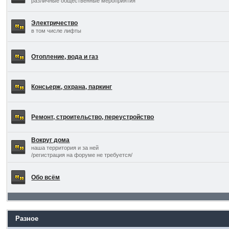
различные общественные мероприятия
Электричество
в том числе лифты
Отопление, вода и газ
Консьерж, охрана, паркинг
Ремонт, строительство, переустройство
Вокруг дома
наша территория и за ней
/регистрация на форуме не требуется/
Обо всём
Разное