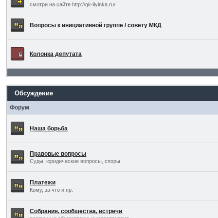
смотри на сайте http://gk-ilyinka.ru/
Вопросы к инициативной группе / совету МКД
Колонка депутата
Обсуждение
Форум
Наша борьба
Правовые вопросы
Суды, юридические вопросы, споры
Платежи
Кому, за что и пр.
Собрания, сообщества, встречи