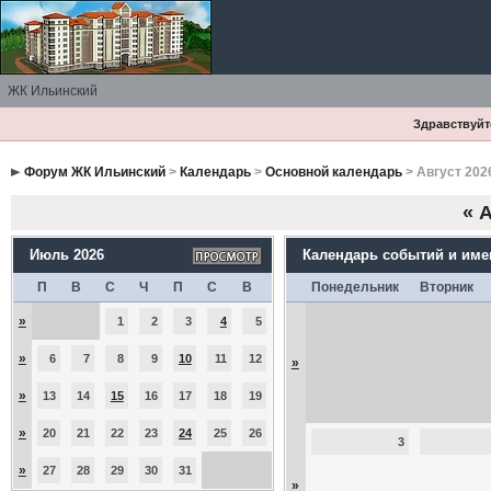
ЖК Ильинский
Здравствуйте
Форум ЖК Ильинский
>
Календарь
>
Основной календарь
> Август 202
«
А
Июль 2026
Календарь событий и им
П
В
С
Ч
П
С
В
Понедельник
Вторник
»
1
2
3
4
5
»
6
7
8
9
10
11
12
»
»
13
14
15
16
17
18
19
»
20
21
22
23
24
25
26
3
»
27
28
29
30
31
»