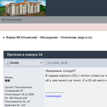
ЖК Ильинский
Форум ЖК Ильинский
>
Обсуждение
>
Отопление, вода и газ
Протечка в корпусе 1А
Skaldy
11.2.2011, 16:05
Уважаемые соседи!!!
В нашем корпусе (1А) с пятого этажа на 
Жилец
ой у нее ничего не течет. А в 91-ой никт
Группа: Пользователи
Сообщений: 87
--------------------
Регистрация: 18.11.2008
Александра
Из: ЖК Ильинский
Пользователь №: 16
Квартира №: 123