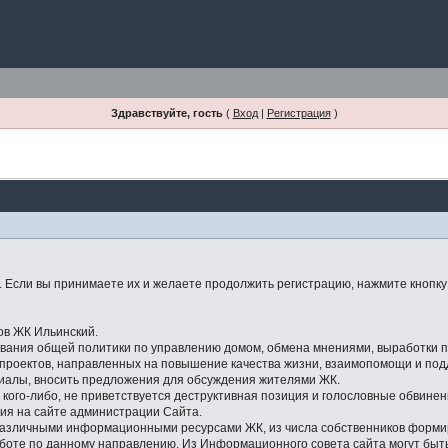
Здравствуйте, гость
(
Вход
|
Регистрация
)
Если вы принимаете их и желаете продолжить регистрацию, нажмите кнопку 
ов ЖК Ильинский.
ования общей политики по управлению домом, обмена мнениями, выработки
 проектов, направленных на повышение качества жизни, взаимопомощи и под
риалы, вносить предложения для обсуждения жителями ЖК.
с кого-либо, не приветствуется деструктивная позиция и голословные обвинен
ия на сайте администрации Сайта.
 различными информационными ресурсами ЖК, из числа собственников форм
аботе по данному направлению. Из Информационного совета сайта могут бы