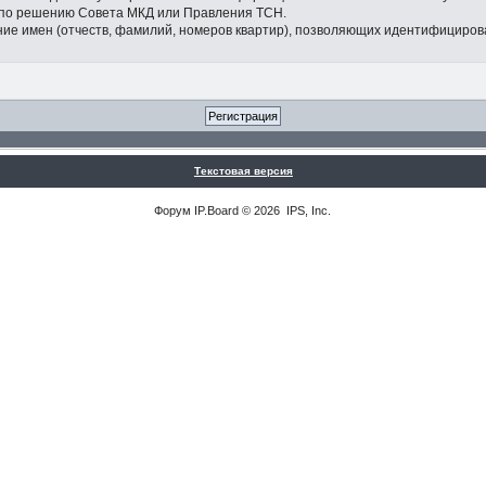
 по решению Совета МКД или Правления ТСН.
ание имен (отчеств, фамилий, номеров квартир), позволяющих идентифициров
Текстовая версия
Форум
IP.Board
© 2026
IPS, Inc
.