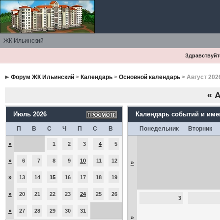
ЖК Ильинский
Здравствуйте
Форум ЖК Ильинский
>
Календарь
>
Основной календарь
> Август 202
«
А
Июль 2026
Календарь событий и им
П
В
С
Ч
П
С
В
Понедельник
Вторник
»
1
2
3
4
5
»
6
7
8
9
10
11
12
»
»
13
14
15
16
17
18
19
»
20
21
22
23
24
25
26
3
»
27
28
29
30
31
»