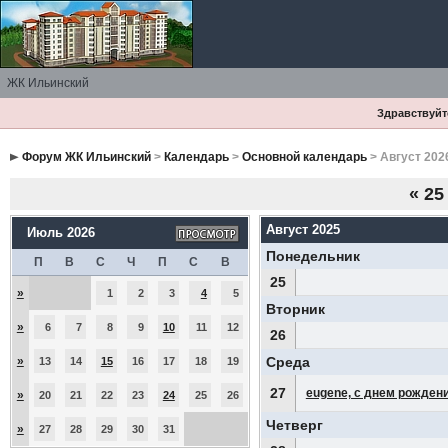
ЖК Ильинский
Здравствуйте
Форум ЖК Ильинский
>
Календарь
>
Основной календарь
> Август 202
«
25
Август 2025
Июль 2026
Понедельник
П
В
С
Ч
П
С
В
25
»
1
2
3
4
5
Вторник
»
6
7
8
9
10
11
12
26
»
Среда
13
14
15
16
17
18
19
27
eugene, с днем рождени
»
20
21
22
23
24
25
26
Четверг
»
27
28
29
30
31