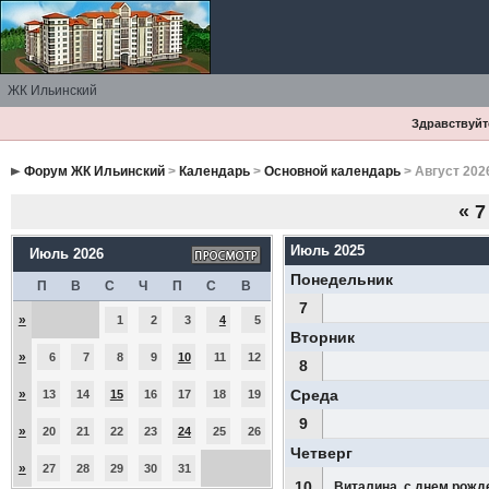
ЖК Ильинский
Здравствуйте
Форум ЖК Ильинский
>
Календарь
>
Основной календарь
> Август 202
«
7
Июль 2025
Июль 2026
Понедельник
П
В
С
Ч
П
С
В
7
»
1
2
3
4
5
Вторник
»
6
7
8
9
10
11
12
8
»
Среда
13
14
15
16
17
18
19
9
»
20
21
22
23
24
25
26
Четверг
»
27
28
29
30
31
10
Виталина, с днем рожд