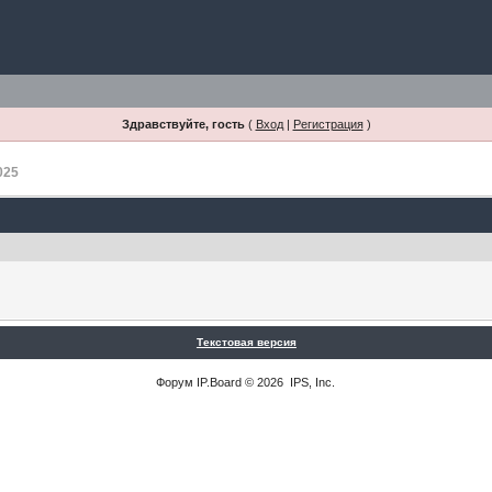
Здравствуйте, гость
(
Вход
|
Регистрация
)
025
Текстовая версия
Форум
IP.Board
© 2026
IPS, Inc
.