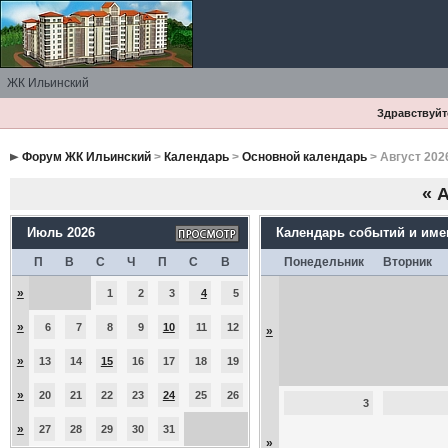
ЖК Ильинский
Здравствуйте
Форум ЖК Ильинский
>
Календарь
>
Основной календарь
> Август 202
«
А
Июль 2026
Календарь событий и им
П
В
С
Ч
П
С
В
Понедельник
Вторник
»
1
2
3
4
5
»
6
7
8
9
10
11
12
»
»
13
14
15
16
17
18
19
»
20
21
22
23
24
25
26
3
»
27
28
29
30
31
»