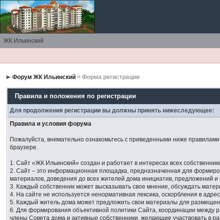
ЖК Ильинский
Форум ЖК Ильинский
> Форма регистрации
Правила и положения по регистрации
Для продолжения регистрации вы должны принять нижеследующее:
Правила и условия форума
Пожалуйста, внимательно ознакомьтесь с приведенными ниже правилами. 
браузере.
1. Сайт «ЖК Ильинский» создан и работает в интересах всех собственник
2. Сайт – это информационная площадка, предназначенная для формир
материалов, доведения до всех жителей дома инициатив, предложений и
3. Каждый собственник может высказывать свое мнение, обсуждать мате
4. На сайте не используется ненормативная лексика, оскорбления в адре
5. Каждый житель дома может предложить свои материалы для размещен
6. Для формирования объективной политики Сайта, координации между
члены Совета дома и активные собственники, желающие участвовать в р