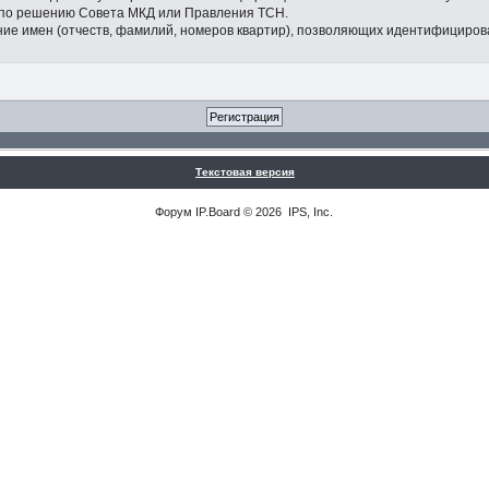
 по решению Совета МКД или Правления ТСН.
ание имен (отчеств, фамилий, номеров квартир), позволяющих идентифициров
Текстовая версия
Форум
IP.Board
© 2026
IPS, Inc
.