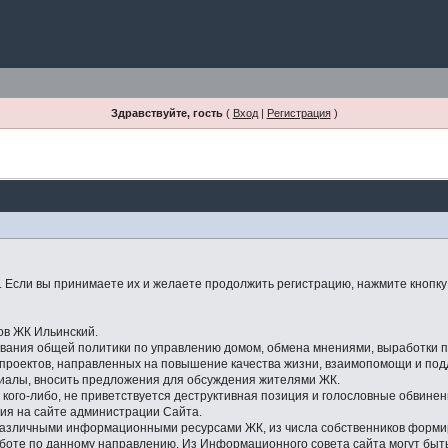
Здравствуйте, гость
(
Вход
|
Регистрация
)
Если вы принимаете их и желаете продолжить регистрацию, нажмите кнопку 
ов ЖК Ильинский.
ования общей политики по управлению домом, обмена мнениями, выработки
 проектов, направленных на повышение качества жизни, взаимопомощи и под
риалы, вносить предложения для обсуждения жителями ЖК.
с кого-либо, не приветствуется деструктивная позиция и голословные обвинен
ия на сайте администрации Сайта.
 различными информационными ресурсами ЖК, из числа собственников форм
аботе по данному направлению. Из Информационного совета сайта могут бы