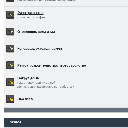
различные общественные мероприятия
Электричество
в том числе лифты
Отопление, вода и газ
Консьерж, охрана, паркинг
Ремонт, строительство, переустройство
Вокруг дома
наша территория и за ней
/регистрация на форуме не требуется/
Обо всём
Разное