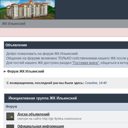
ЖК Ильинский
Объявления
Добро пожаловать на форум ЖК Ильинский.
Общение на форуме возможно ТОЛЬКО собственникам нашего ЖК посл
Для гостей нашего ЖК доступен раздел
"Гостевая книга"
, общаться в кот
Форум ЖК Ильинский
С возвращением, последний раз вы были здесь:
Сегодня, 14:40
Инициативная группа ЖК Ильинский
Форум
Доска объявлений
смотри на сайте http://gk-ilyinka.ru/announce
Официальная информация