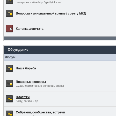
смотри на сайте http://gk-ilyinka.ru/
Вопросы к инициативной группе / совету МКД
Колонка депутата
Обсуждение
Форум
Наша борьба
Правовые вопросы
Суды, юридические вопросы, споры
Платежи
Кому, за что и пр.
Собрания, сообщества, встречи