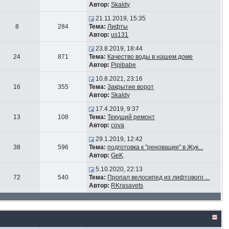
Автор:
Skaldy
21.11.2019, 15:35
8
284
Тема:
Лифты
Автор:
us131
23.8.2019, 18:44
24
871
Тема:
Качество воды в нашем доме
Автор:
Pipibabe
10.8.2021, 23:16
16
355
Тема:
Закрытие ворот
Автор:
Skaldy
17.4.2019, 9:37
13
108
Тема:
Текущий ремонт
Автор:
cova
29.1.2019, 12:42
38
596
Тема:
подготовка к "реновации" в Жук...
Автор:
GeK
5.10.2020, 22:13
72
540
Тема:
Пропал велосипед из лифтового ...
Автор:
RKrasavets