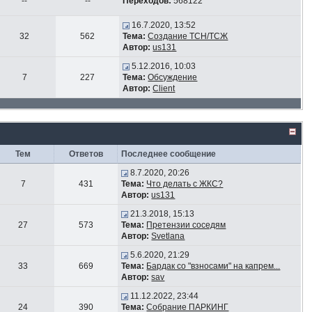
--
--
Переходов:
568122
16.7.2020, 13:52
32
562
Тема:
Создание ТСН/ТСЖ
Автор:
us131
5.12.2016, 10:03
7
227
Тема:
Обсуждение
Автор:
Client
Тем
Ответов
Последнее сообщение
8.7.2020, 20:26
7
431
Тема:
Что делать с ЖКС?
Автор:
us131
21.3.2018, 15:13
27
573
Тема:
Претензии соседям
Автор:
Svetlana
5.6.2020, 21:29
33
669
Тема:
Бардак со "взносами" на капрем...
Автор:
sav
11.12.2022, 23:44
24
390
Тема:
Собрание ПАРКИНГ