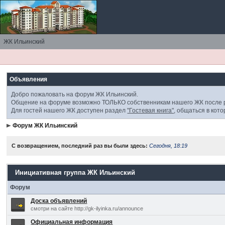
ЖК Ильинский
Объявления
Добро пожаловать на форум ЖК Ильинский.
Общение на форуме возможно ТОЛЬКО собственникам нашего ЖК посл
Для гостей нашего ЖК доступен раздел
"Гостевая книга"
, общаться в кот
Форум ЖК Ильинский
С возвращением, последний раз вы были здесь:
Сегодня, 18:19
Инициативная группа ЖК Ильинский
Форум
Доска объявлений
смотри на сайте http://gk-ilyinka.ru/announce
Официальная информация