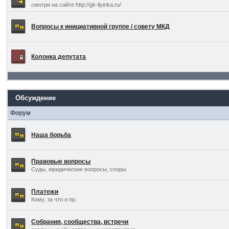
смотри на сайте http://gk-ilyinka.ru/
Вопросы к инициативной группе / совету МКД
Колонка депутата
Обсуждение
Форум
Наша борьба
Правовые вопросы
Суды, юридические вопросы, споры
Платежи
Кому, за что и пр.
Собрания, сообщества, встречи