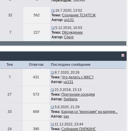
--
--
Переходов:
568346
16.7.2020, 13:52
32
562
Тема:
Создание ТСН/ТСЖ
Автор:
us131
5.12.2016, 10:03
7
227
Тема:
Обсуждение
Автор:
Client
Тем
Ответов
Последнее сообщение
8.7.2020, 20:26
7
431
Тема:
Что делать с ЖКС?
Автор:
us131
21.3.2018, 15:13
27
573
Тема:
Претензии соседям
Автор:
Svetlana
5.6.2020, 21:29
33
669
Тема:
Бардак со "взносами" на капрем...
Автор:
sav
11.12.2022, 23:44
24
390
Тема:
Собрание ПАРКИНГ