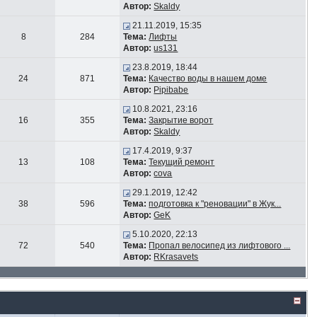
Автор:
Skaldy
21.11.2019, 15:35
8
284
Тема:
Лифты
Автор:
us131
23.8.2019, 18:44
24
871
Тема:
Качество воды в нашем доме
Автор:
Pipibabe
10.8.2021, 23:16
16
355
Тема:
Закрытие ворот
Автор:
Skaldy
17.4.2019, 9:37
13
108
Тема:
Текущий ремонт
Автор:
cova
29.1.2019, 12:42
38
596
Тема:
подготовка к "реновации" в Жук...
Автор:
GeK
5.10.2020, 22:13
72
540
Тема:
Пропал велосипед из лифтового ...
Автор:
RKrasavets