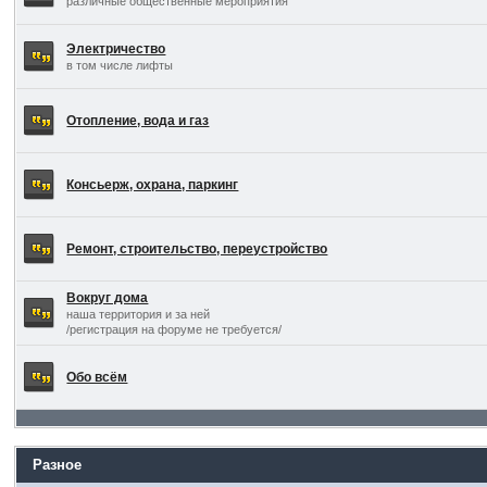
различные общественные мероприятия
Электричество
в том числе лифты
Отопление, вода и газ
Консьерж, охрана, паркинг
Ремонт, строительство, переустройство
Вокруг дома
наша территория и за ней
/регистрация на форуме не требуется/
Обо всём
Разное