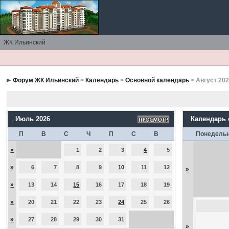
ЖК Ильинский
Форум ЖК Ильинский
>
Календарь
>
Основной календарь
> Август 20
Июль 2026
Календарь
П
В
С
Ч
П
С
В
Понедель
»
1
2
3
4
5
»
6
7
8
9
10
11
12
»
»
13
14
15
16
17
18
19
»
20
21
22
23
24
25
26
»
27
28
29
30
31
»