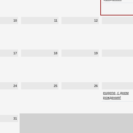
10
11
12
17
18
19
24
25
26
eugene, с днем
рождения!
31