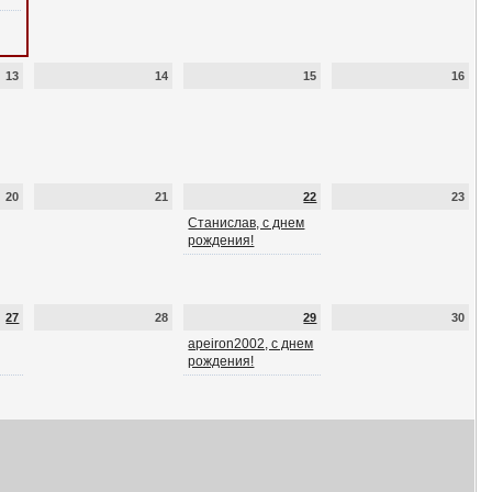
13
14
15
16
20
21
22
23
Станислав, с днем
рождения!
27
28
29
30
apeiron2002, с днем
рождения!