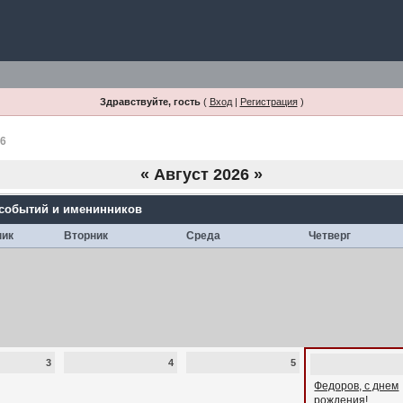
Здравствуйте, гость
(
Вход
|
Регистрация
)
26
«
Август 2026
»
 событий и именинников
ник
Вторник
Среда
Четверг
3
4
5
Федоров, с днем
рождения!