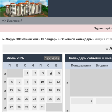
ЖК Ильинский
Здравствуйте
Форум ЖК Ильинский
>
Календарь
>
Основной календарь
> Август 202
«
А
Июль 2026
Календарь событий и им
П
В
С
Ч
П
С
В
Понедельник
Вторник
»
1
2
3
4
5
»
6
7
8
9
10
11
12
»
»
13
14
15
16
17
18
19
»
20
21
22
23
24
25
26
3
»
27
28
29
30
31
»