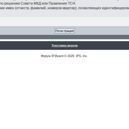
 по решению Совета МКД или Правления ТСН.
ание имен (отчеств, фамилий, номеров квартир), позволяющих идентифициров
Текстовая версия
Форум
IP.Board
© 2026
IPS, Inc
.