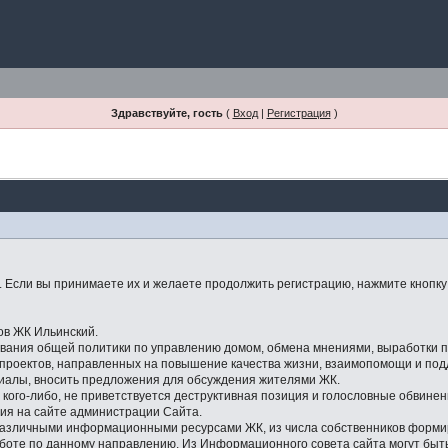
Здравствуйте, гость
(
Вход
|
Регистрация
)
Если вы принимаете их и желаете продолжить регистрацию, нажмите кнопку 
ов ЖК Ильинский.
ования общей политики по управлению домом, обмена мнениями, выработки
 проектов, направленных на повышение качества жизни, взаимопомощи и под
риалы, вносить предложения для обсуждения жителями ЖК.
с кого-либо, не приветствуется деструктивная позиция и голословные обвинен
ия на сайте администрации Сайта.
 различными информационными ресурсами ЖК, из числа собственников форм
аботе по данному направлению. Из Информационного совета сайта могут бы