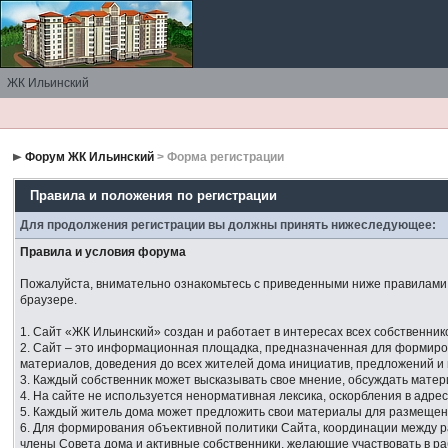
ЖК Ильинский
Форум ЖК Ильинский
> Форма регистрации
Правила и положения по регистрации
Для продолжения регистрации вы должны принять нижеследующее:
Правила и условия форума
Пожалуйста, внимательно ознакомьтесь с приведенными ниже правилами. 
браузере.
1. Сайт «ЖК Ильинский» создан и работает в интересах всех собственник
2. Сайт – это информационная площадка, предназначенная для формир
материалов, доведения до всех жителей дома инициатив, предложений и
3. Каждый собственник может высказывать свое мнение, обсуждать мате
4. На сайте не используется ненормативная лексика, оскорбления в адре
5. Каждый житель дома может предложить свои материалы для размещен
6. Для формирования объективной политики Сайта, координации между
члены Совета дома и активные собственники, желающие участвовать в р