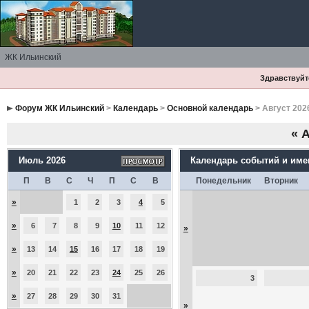
ЖК Ильинский
Здравствуйте
Форум ЖК Ильинский
>
Календарь
>
Основной календарь
> Август 202
«
А
Июль 2026
Календарь событий и им
П
В
С
Ч
П
С
В
Понедельник
Вторник
»
1
2
3
4
5
»
6
7
8
9
10
11
12
»
»
13
14
15
16
17
18
19
»
20
21
22
23
24
25
26
3
»
27
28
29
30
31
»