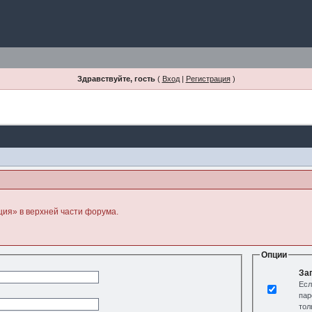
Здравствуйте, гость
(
Вход
|
Регистрация
)
ция» в верхней части форума.
Опции
За
Есл
пар
тол