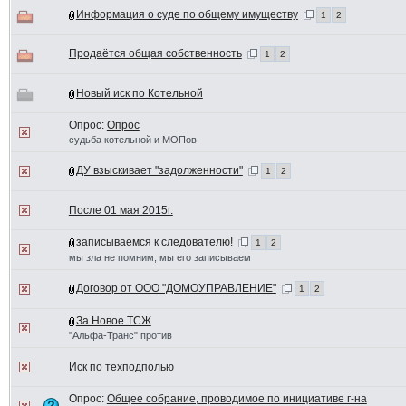
Информация о суде по общему имуществу
1
2
Продаётся общая собственность
1
2
Новый иск по Котельной
Опрос:
Опрос
судьба котельной и МОПов
ДУ взыскивает "задолженности"
1
2
После 01 мая 2015г.
записываемся к следователю!
1
2
мы зла не помним, мы его записываем
Договор от ООО "ДОМОУПРАВЛЕНИЕ"
1
2
За Новое ТСЖ
"Альфа-Транс" против
Иск по техподполью
Опрос:
Общее собрание, проводимое по инициативе г-на