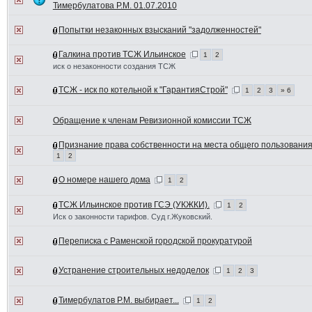
Тимербулатова Р.М. 01.07.2010
Попытки незаконных взысканий "задолженностей"
Галкина против ТСЖ Ильинское
1
2
иск о незаконности создания ТСЖ
ТСЖ - иск по котельной к "ГарантияСтрой"
1
2
3
» 6
Обращение к членам Ревизионной комиссии ТСЖ
Признание права собственности на места общего пользовани
1
2
О номере нашего дома
1
2
ТСЖ Ильинское против ГСЭ (УКЖКИ).
1
2
Иск о законности тарифов. Суд г.Жуковский.
Переписка с Раменской городской прокуратурой
Устранение строительных недоделок
1
2
3
Тимербулатов Р.М. выбирает...
1
2