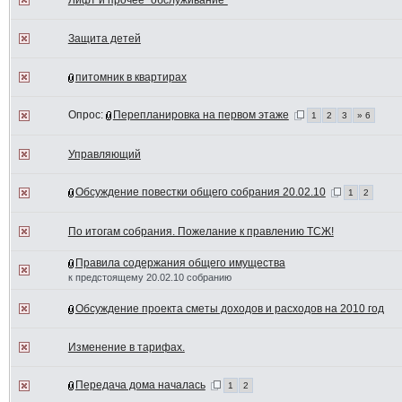
Лифт и прочее "обслуживание"
Защита детей
питомник в квартирах
Опрос:
Перепланировка на первом этаже
1
2
3
» 6
Управляющий
Обсуждение повестки общего собрания 20.02.10
1
2
По итогам собрания. Пожелание к правлению ТСЖ!
Правила содержания общего имущества
к предстоящему 20.02.10 собранию
Обсуждение проекта сметы доходов и расходов на 2010 год
Изменение в тарифах.
Передача дома началась
1
2