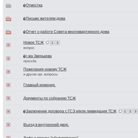
Отмостка
Письмо жителям дома
Отчет о работе Совета многоквартирного дома
Новое ТСЖ
1
2
вопрос
г-жа Зверькова
просьба
Пожелания новому ТСЖ
и другие орг. вопросы
Главный инженер.
Документы по собранию ТСЖ
Заключение договора с ГСЭ и/или ликвидация ТСЖ
1
2
3
Въезд в внутренний двор.