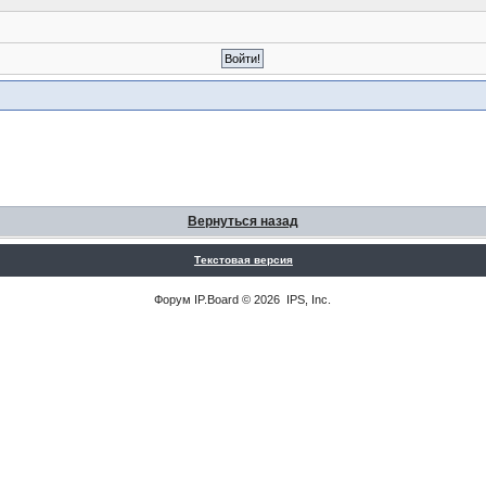
Вернуться назад
Текстовая версия
Форум
IP.Board
© 2026
IPS, Inc
.