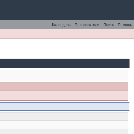
Календарь
Пользователи
Поиск
Помощь