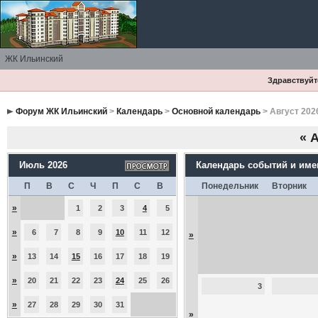
ЖК Ильинский
Здравствуйте
Форум ЖК Ильинский
>
Календарь
>
Основной календарь
> Август 202
«
А
Июль 2026
Календарь событий и им
П
В
С
Ч
П
С
В
Понедельник
Вторник
»
1
2
3
4
5
»
6
7
8
9
10
11
12
»
»
13
14
15
16
17
18
19
»
20
21
22
23
24
25
26
3
»
27
28
29
30
31
»