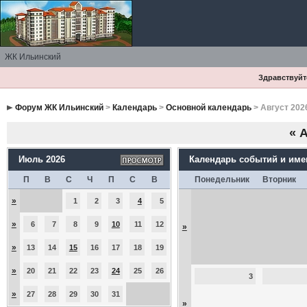
ЖК Ильинский
Здравствуйте
Форум ЖК Ильинский
>
Календарь
>
Основной календарь
> Август 202
«
А
Июль 2026
Календарь событий и им
П
В
С
Ч
П
С
В
Понедельник
Вторник
»
1
2
3
4
5
»
6
7
8
9
10
11
12
»
»
13
14
15
16
17
18
19
»
20
21
22
23
24
25
26
3
»
27
28
29
30
31
»