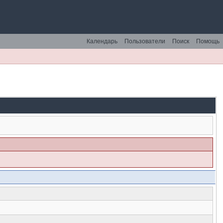
Календарь
Пользователи
Поиск
Помощь