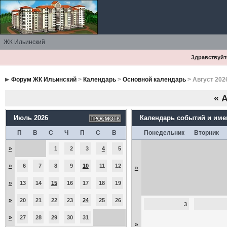
ЖК Ильинский
Здравствуйте
Форум ЖК Ильинский
>
Календарь
>
Основной календарь
> Август 202
«
А
Июль 2026
Календарь событий и им
П
В
С
Ч
П
С
В
Понедельник
Вторник
»
1
2
3
4
5
»
6
7
8
9
10
11
12
»
»
13
14
15
16
17
18
19
»
20
21
22
23
24
25
26
3
»
27
28
29
30
31
»