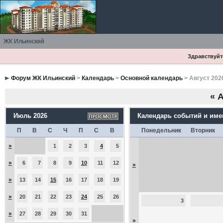
ЖК Ильинский
Здравствуйте
Форум ЖК Ильинский
>
Календарь
>
Основной календарь
> Август 202
«
А
Июль 2026
Календарь событий и им
П
В
С
Ч
П
С
В
Понедельник
Вторник
»
1
2
3
4
5
»
6
7
8
9
10
11
12
»
»
13
14
15
16
17
18
19
»
20
21
22
23
24
25
26
3
»
27
28
29
30
31
»