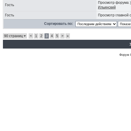
Просмотр форума:
Гость
Ильинский
Гость
Просмотр главной 
Сортировать по:
90 страниц
<
1
2
3
4
5
>
»
Форум