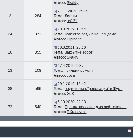
Автор:
Skaldy
21.11.2019, 15:35
8
284
Тема:
Лифты
Автор:
us131
23.8.2019, 18:44
24
871
Тема:
Качество воды в нашем доме
Автор:
Pipibabe
10.8.2021, 23:16
16
355
Тема:
Закрытие ворот
Автор:
Skaldy
17.4.2019, 9:37
13
108
Тема:
Текущий ремонт
Автор:
cova
29.1.2019, 12:42
38
596
Тема:
подготовка к "реновации" в Жук...
Автор:
GeK
5.10.2020, 22:13
72
540
Тема:
Пропал велосипед из лифтового ...
Автор:
RKrasavets