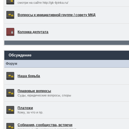
смотри на сайте http://gk-ilyinka.ru/
Вопросы к инициативной группе / совету МКД
Колонка депутата
Обсуждение
Форум
Наша борьба
Правовые вопросы
Суды, юридические вопросы, споры
Платежи
Кому, за что и пр.
Собрания, сообщества, встречи