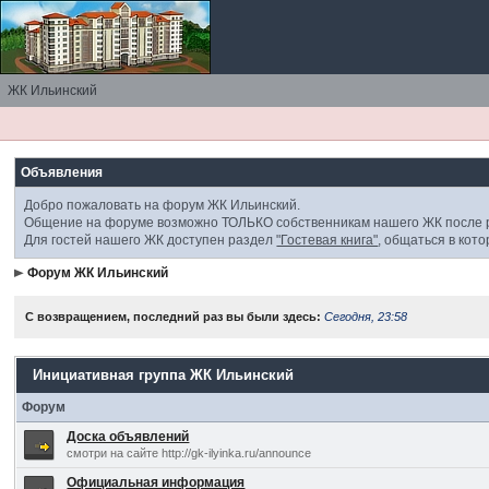
ЖК Ильинский
Объявления
Добро пожаловать на форум ЖК Ильинский.
Общение на форуме возможно ТОЛЬКО собственникам нашего ЖК посл
Для гостей нашего ЖК доступен раздел
"Гостевая книга"
, общаться в кот
Форум ЖК Ильинский
С возвращением, последний раз вы были здесь:
Сегодня, 23:58
Инициативная группа ЖК Ильинский
Форум
Доска объявлений
смотри на сайте http://gk-ilyinka.ru/announce
Официальная информация