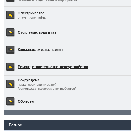
различные общественные мероприятия
Электричество
в том числе лифты
Отопление, вода и газ
Консьерж, охрана, паркинг
Ремонт, строительство, переустройство
Вокруг дома
наша территория и за ней
/регистрация на форуме не требуется/
Обо всём
Разное