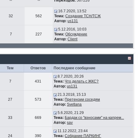
--
--
Переходов:
567226
16.7.2020, 13:52
32
562
Тема:
Создание ТСН/ТСЖ
Автор:
us131
5.12.2016, 10:03
7
227
Тема:
Обсуждение
Автор:
Client
Тем
Ответов
Последнее сообщение
8.7.2020, 20:26
7
431
Тема:
Что делать с ЖКС?
Автор:
us131
21.3.2018, 15:13
27
573
Тема:
Претензии соседям
Автор:
Svetlana
5.6.2020, 21:29
33
669
Тема:
Бардак со "взносами" на капрем...
Автор:
sav
11.12.2022, 23:44
24
390
Тема:
Собрание ПАРКИНГ