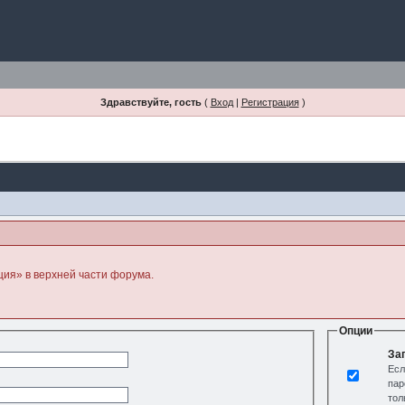
Здравствуйте, гость
(
Вход
|
Регистрация
)
ция» в верхней части форума.
Опции
За
Есл
пар
тол