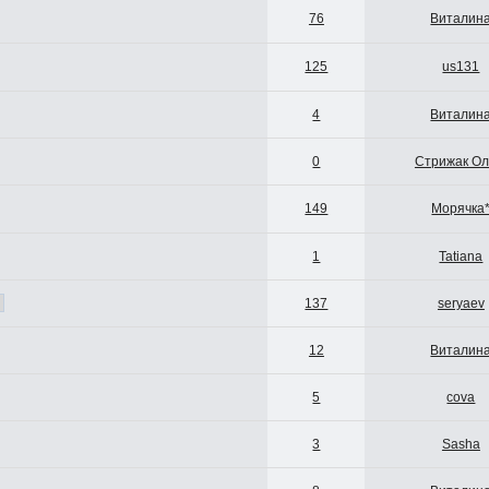
76
Виталин
125
us131
4
Виталин
0
Стрижак Ол
149
Морячка
1
Tatiana
137
seryaev
12
Виталин
5
cova
3
Sasha