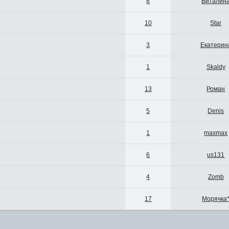
8
Виталин
10
Star
3
Екатерин
1
Skaldy
13
Роман
5
Denis
1
maxmax
6
us131
4
Zomb
17
Морячка