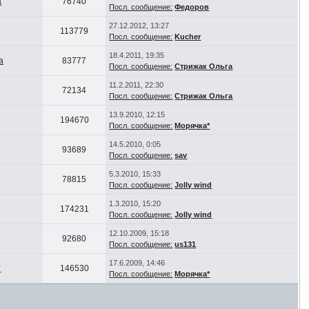
а
76740
Посл. сообщение:
Федоров
27.12.2012, 13:27
113779
Посл. сообщение:
Kucher
18.4.2011, 19:35
а
83777
Посл. сообщение:
Стрижак Ольга
11.2.2011, 22:30
72134
Посл. сообщение:
Стрижак Ольга
13.9.2010, 12:15
194670
Посл. сообщение:
Морячка*
14.5.2010, 0:05
93689
Посл. сообщение:
sav
5.3.2010, 15:33
78815
Посл. сообщение:
Jolly wind
1.3.2010, 15:20
174231
Посл. сообщение:
Jolly wind
12.10.2009, 15:18
92680
Посл. сообщение:
us131
17.6.2009, 14:46
*
146530
Посл. сообщение:
Морячка*