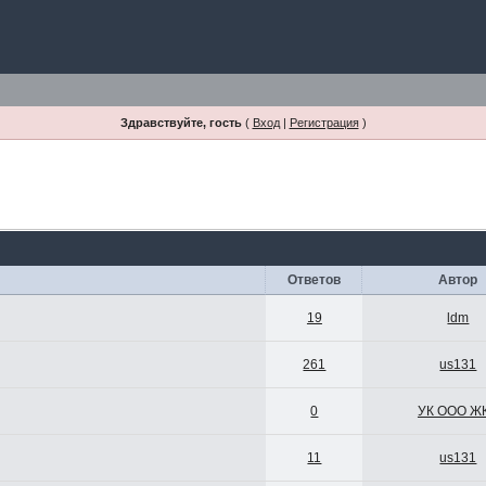
Здравствуйте, гость
(
Вход
|
Регистрация
)
Ответов
Автор
19
ldm
261
us131
0
УК ООО Ж
11
us131