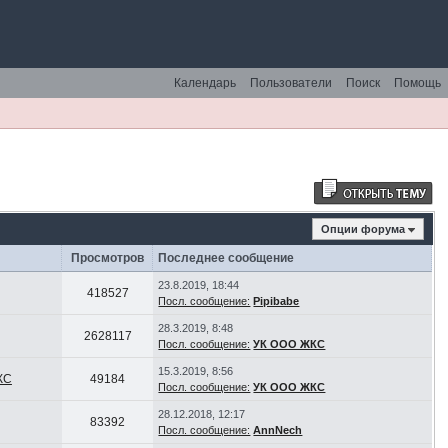
Календарь
Пользователи
Поиск
Помощь
Опции форума
Просмотров
Последнее сообщение
23.8.2019, 18:44
418527
Посл. сообщение:
Pipibabe
28.3.2019, 8:48
2628117
Посл. сообщение:
УК ООО ЖКС
15.3.2019, 8:56
КС
49184
Посл. сообщение:
УК ООО ЖКС
28.12.2018, 12:17
83392
Посл. сообщение:
AnnNech