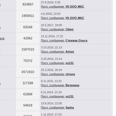
27.8.2018, 9:35
а
824667
Посл. сообщение:
УК ООО ЖКС
4.6.2018, 13:20
1950611
Посл. сообщение:
УК ООО ЖКС
22.5.2017, 18:09
а
63548
Посл. сообщение:
Client
13.11.2016, 17:31
ьга
42062
Посл. сообщение:
Стрижак Ольга
3.10.2016, 21:13
*
1587015
Посл. сообщение:
Anton
3.10.2016, 13:14
75372
Посл. сообщение:
us131
25.3.2016, 20:24
4571910
Посл. сообщение:
zhyura
9.11.2015, 14:32
а
117188
Посл. сообщение:
Виталина
6.11.2014, 21:34
61868
Посл. сообщение:
us131
13.9.2014, 21:00
54618
Посл. сообщение:
Sasha
1.11.2013, 17:23