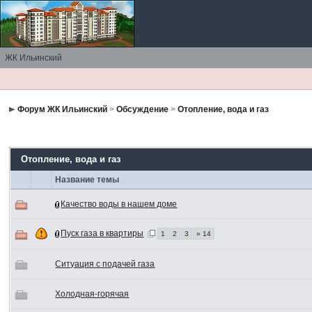
ЖК Ильинский
Форум ЖК Ильинский
>
Обсуждение
>
Отопление, вода и газ
Отопление, вода и газ
Название темы
Качество воды в нашем доме
Пуск газа в квартиры
1
2
3
» 14
Ситуация с подачей газа
Холодная-горячая