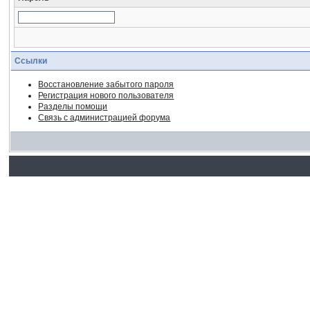
Ссылки
Восстановление забытого пароля
Регистрация нового пользователя
Разделы помощи
Связь с администрацией форума