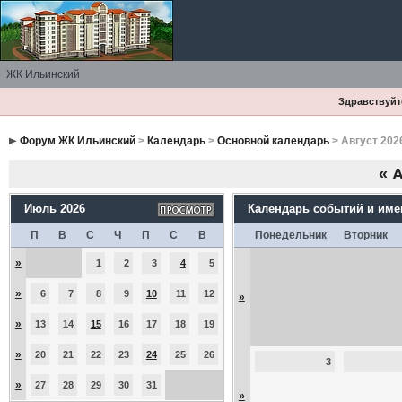
ЖК Ильинский
Здравствуйте
Форум ЖК Ильинский
>
Календарь
>
Основной календарь
> Август 202
«
А
Июль 2026
Календарь событий и им
П
В
С
Ч
П
С
В
Понедельник
Вторник
»
1
2
3
4
5
»
6
7
8
9
10
11
12
»
»
13
14
15
16
17
18
19
»
20
21
22
23
24
25
26
3
»
27
28
29
30
31
»