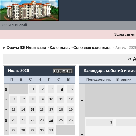
ЖК Ильинский
Здравствуйте
Форум ЖК Ильинский
>
Календарь
>
Основной календарь
> Август 202
«
А
Июль 2026
Календарь событий и им
П
В
С
Ч
П
С
В
Понедельник
Вторник
»
1
2
3
4
5
»
6
7
8
9
10
11
12
»
»
13
14
15
16
17
18
19
»
20
21
22
23
24
25
26
3
»
27
28
29
30
31
»